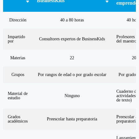
BusinessKids
emprende
Dirección
40 a 80 horas
40 hor
Impartido
Profesores (
Consultores expertos de BusinessKids
por
del maestro)
Materias
22
20
Grupos
Por rangos de edad o por grado escolar
Por grado e
Cuaderno de
Material de
Ninguno
actividades (
estudio
de texto)
Grados
Preescolar a
Preescolar hasta preparatoria
académicos
preparatoria
Lanzamiento