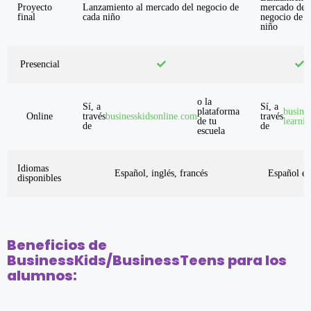
Proyecto
Lanzamiento al mercado del negocio de
mercado del
final
cada niño
negocio de c
niño
Presencial
o la
Sí, a
Sí, a
plataforma
busines
Online
través
businesskidsonline.com
través
de tu
learni
de
de
escuela
Idiomas
Español, inglés, francés
Español e 
disponibles
Beneficios de
BusinessKids/BusinessTeens para los
alumnos: